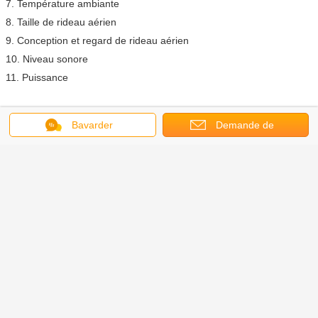
7. Température ambiante
8. Taille de rideau aérien
9. Conception et regard de rideau aérien
10. Niveau sonore
11. Puissance
Pourquoi choisissez le rideau aérien de Theodoor ?
Bavarder
Demande de
Qualité : Représentation de haute qualité, plus de 18 ans de
soumission
fabrication.
Conception : Mode et utilité. Rideau aérien de plus de 100 modèles,
approprié pour différents environnements.
Fiabilité : Laboratoire d'essais de vie dans l'usine. Permettez
l'opération de temps de longue durée, continue en travaillant 5000
heures sans défaut.
Ingénieur : Les équipes professionnelles de R&D et d'ingénieur se
concentrent sur des rideaux d'air.
Machines et technologie : Les machines et les équipements de
moule avancés assurent la représentation et la fiabilité de produits.
Matériaux et qualité : À chaque étape, des matières premières aux