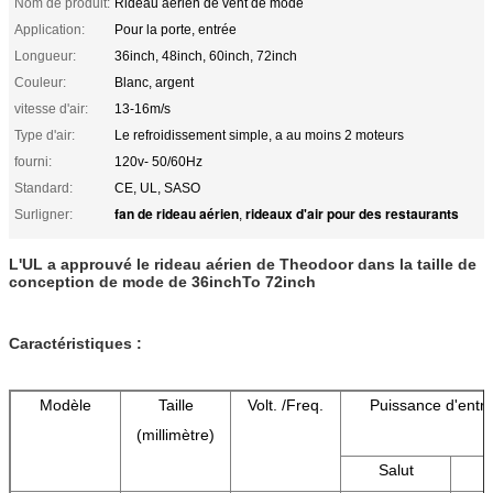
Nom de produit:
Rideau aérien de vent de mode
Application:
Pour la porte, entrée
Longueur:
36inch, 48inch, 60inch, 72inch
Couleur:
Blanc, argent
vitesse d'air:
13-16m/s
Type d'air:
Le refroidissement simple, a au moins 2 moteurs
fourni:
120v- 50/60Hz
Standard:
CE, UL, SASO
fan de rideau aérien
rideaux d'air pour des restaurants
Surligner:
,
L'UL a approuvé le rideau aérien de Theodoor dans la taille de
conception de mode de 36inchTo 72inch
Caractéristiques :
Modèle
Taille
Volt. /Freq.
Puissance d'entr
(millimètre)
Salut