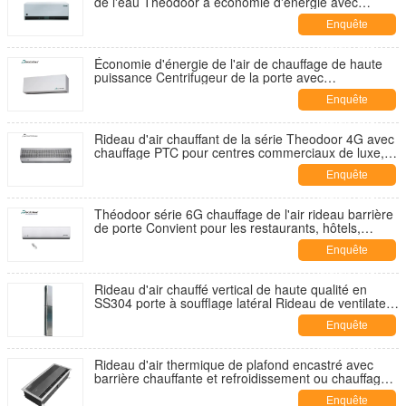
de l'eau Theodoor à économie d'énergie avec
interrupteur hiver et été
Enquête
maintenant
Économie d'énergie de l'air de chauffage de haute
puissance Centrifugeur de la porte avec
commutateur de chaleur et de froid
Enquête
maintenant
Rideau d'air chauffant de la série Theodoor 4G avec
chauffage PTC pour centres commerciaux de luxe,
gares, hôtels et restaurants
Enquête
maintenant
Théodoor série 6G chauffage de l'air rideau barrière
de porte Convient pour les restaurants, hôtels,
magasin 0,9m-1,8m
Enquête
maintenant
Rideau d'air chauffé vertical de haute qualité en
SS304 porte à soufflage latéral Rideau de ventilateur
pour largeur de porte 3m
Enquête
maintenant
Rideau d'air thermique de plafond encastré avec
barrière chauffante et refroidissement ou chauffage
par ventilateur
Enquête