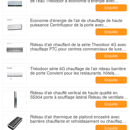
de l'eau Theodoor à économie d'énergie avec
interrupteur hiver et été
Enquête
maintenant
Économie d'énergie de l'air de chauffage de haute
puissance Centrifugeur de la porte avec
commutateur de chaleur et de froid
Enquête
maintenant
Rideau d'air chauffant de la série Theodoor 4G avec
chauffage PTC pour centres commerciaux de luxe,
gares, hôtels et restaurants
Enquête
maintenant
Théodoor série 6G chauffage de l'air rideau barrière
de porte Convient pour les restaurants, hôtels,
magasin 0,9m-1,8m
Enquête
maintenant
Rideau d'air chauffé vertical de haute qualité en
SS304 porte à soufflage latéral Rideau de ventilateur
pour largeur de porte 3m
Enquête
maintenant
Rideau d'air thermique de plafond encastré avec
barrière chauffante et refroidissement ou chauffage
par ventilateur
Enquête