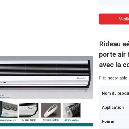
Meill
Rideau aé
porte air
avec la c
Prix:
negotiable
Nom du produ
Application
Fourni