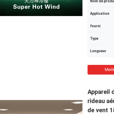
Nom de produ
Application
fourni
Type
Longueur
Meill
Appareil 
rideau aé
de vent 