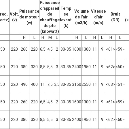
Puissance
d'appareil
Temp
Puissance
Volume
Vitesse
req.
Volt.
de
se
Bruit
de moteur
de l'air
d'air
ertz)
(v)
chauffage
levant
(DB)
(
(w)
(m3/h)
(m/s)
de ptc
(k)
(kilowatt)
H
L
H
M
L
H
L
H
L
H
L
50
220
260
220
6,5
4,5
2
30-35
1600
1300
11
9
<61>
<59>
50
220
380
330
8,5
5,5
3
30-35
2400
1950
11
9
<62>
<60>
50
220
490
400
11
7,5
3,5
30-35
3150
2550
11
9
<63>
<61>
50
220
260
220
6,5
4,5
2
30-35
1600
1300
11
9
<61>
<59>
50
220
380
330
8,5
5,5
3
30-35
2400
1950
11
9
<62>
<60>