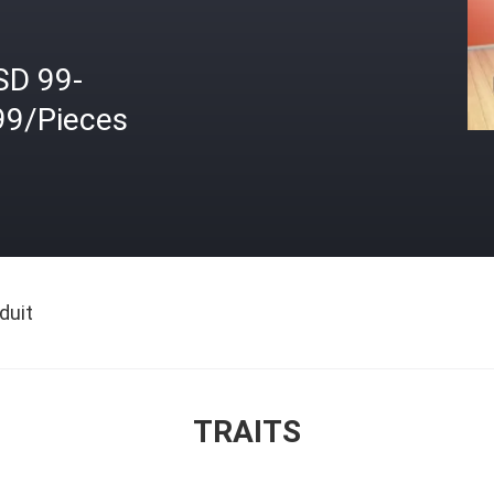
SD 99-
99/Pieces
duit
TRAITS