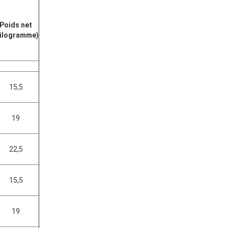
Poids net
kilogramme)
15,5
19
22,5
15,5
19