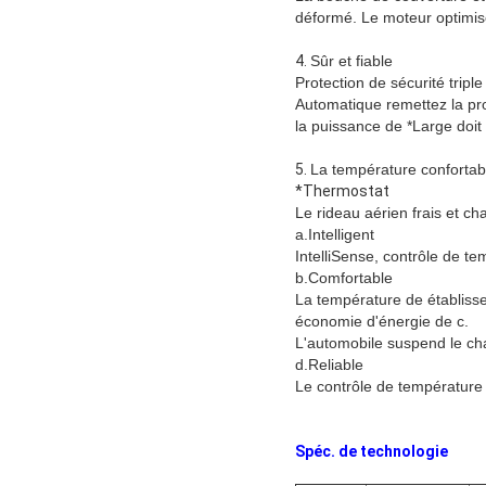
déformé. Le moteur optimisé
4.
Sûr et fiable
Protection de sécurité triple
Automatique remettez la pro
la puissance de *Large doit 
5.
La température confortabl
*Thermostat
Le rideau aérien frais et c
a.Intelligent
IntelliSense, contrôle de t
b.Comfortable
La température de établisse
économie d'énergie de c.
L'automobile suspend le ch
d.Reliable
Le contrôle de température n
Spéc. de technologie