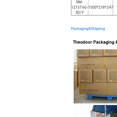
RM-
1215T6G-
1500*218*247
3D/Y
Packaging&Shipping