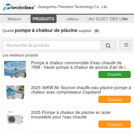
Guangzhou Theodoor Technology Co., Ltd.
Maison
PRODUITS
vidéos
AU SUJET DES USA
>>
pompe à chaleur de piscine
Qualité
supplier.
(6)
Les meilleurs produits
Pompe à chaleur commerciale d'eau chaude de
7KW - haute pompe à chaleur de source d'air de la
CANNETTE DE FIL 82KW
Enquête
maintenant
2025 36KW Air Sounce chauffe-eau piscine pompe à
chaleur avec compresseur Copeland
Contact
2025 Pompe à chaleur de piscine en acier
inoxydable pour l'eau chaude
Contact