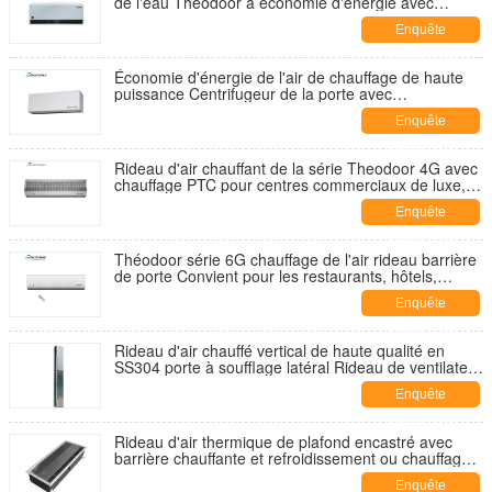
de l'eau Theodoor à économie d'énergie avec
interrupteur hiver et été
Enquête
maintenant
Économie d'énergie de l'air de chauffage de haute
puissance Centrifugeur de la porte avec
commutateur de chaleur et de froid
Enquête
maintenant
Rideau d'air chauffant de la série Theodoor 4G avec
chauffage PTC pour centres commerciaux de luxe,
gares, hôtels et restaurants
Enquête
maintenant
Théodoor série 6G chauffage de l'air rideau barrière
de porte Convient pour les restaurants, hôtels,
magasin 0,9m-1,8m
Enquête
maintenant
Rideau d'air chauffé vertical de haute qualité en
SS304 porte à soufflage latéral Rideau de ventilateur
pour largeur de porte 3m
Enquête
maintenant
Rideau d'air thermique de plafond encastré avec
barrière chauffante et refroidissement ou chauffage
par ventilateur
Enquête