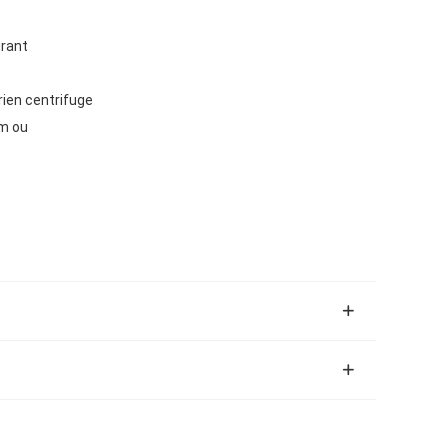
urant
rien centrifuge
um ou