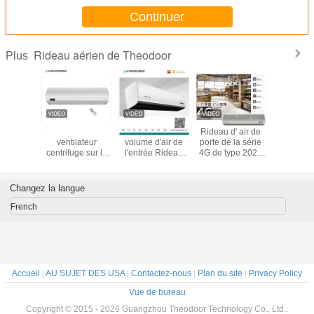
Continuer
Rideau aérien de Theodoor
Plus
érien de
2025 S6 Rideau à
2025 Grand
Rideau d' air de
Façonn
rte
ventilateur
volume d'air de
porte de la série
rideau aé
lement
centrifuge sur la
l'entrée Rideau
4G de type 2025
Theodoo
rsal de
porte 0,9m/ 1m/
d'air pour la porte
pour boulangerie,
longueurs
 de la
1,2m/ 1,5m/ 1,8m/
Dans le
centre
refroidi
on 6G de
2m Pour la salle
ventilateur
commercial,
commerc
Changez la langue
avec à
de climatisation
centrifuge à haute
restaurant
rideau a
mmande
Économie
vitesse de l'air
French
d'énergie AC
Accueil
|
AU SUJET DES USA
|
Contactez-nous
|
Plan du site
|
Privacy Policy
Vue de bureau
Copyright © 2015 - 2026 Guangzhou Theodoor Technology Co., Ltd..