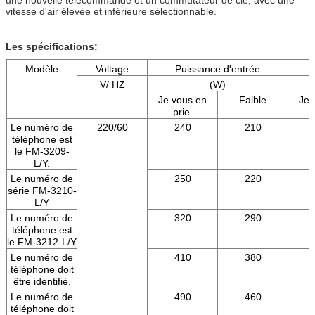
vitesse d'air élevée et inférieure sélectionnable.
Les spécifications:
Modèle
Voltage
Puissance d'entrée
V/ HZ
(W)
Je vous en
Faible
Je 
prie.
Le numéro de
220/60
240
210
téléphone est
le FM-3209-
L/Y.
Le numéro de
250
220
série FM-3210-
L/Y
Le numéro de
320
290
téléphone est
le FM-3212-L/Y
Le numéro de
410
380
téléphone doit
être identifié.
Le numéro de
490
460
téléphone doit