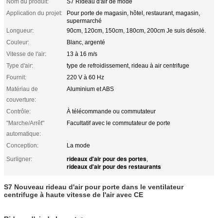
Nom du produit:
S7 Rideau d'air de mode
Application du projet:
Pour porte de magasin, hôtel, restaurant, magasin,
supermarché
Longueur:
90cm, 120cm, 150cm, 180cm, 200cm Je suis désolé.
Couleur:
Blanc, argenté
Vitesse de l'air:
13 à 16 m/s
Type d'air:
type de refroidissement, rideau à air centrifuge
Fournit:
220 V à 60 Hz
Matériau de
Aluminium et ABS
couverture:
Contrôle:
À télécommande ou commutateur
"Marche/Arrêt"
Facultatif avec le commutateur de porte
automatique:
Conception:
La mode
rideaux d'air pour des portes
Surligner:
,
rideaux d'air pour des restaurants
S7 Nouveau rideau d'air pour porte dans le ventilateur
centrifuge à haute vitesse de l'air avec CE