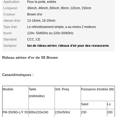
Application:
Pour la porte, entrée
Longueur:
36inch, 48inch, 60inch, 90cm, 120cm, 150cm
Couleur:
Brown d'or
vitesse d'air:
13-16m/s, 16-20m/s
Type d'air:
Le refroidissement simple, a au moins 2 moteurs
fourni:
120v- 50/60Hz ou 220v-50/60Hz
Standard:
CCC, CE
fan de rideau aérien
rideaux d'air pour des restaurants
Surligner:
,
Rideau aérien d'or de S5 Brown
Caractéristiques :
Modèle
Taille
Volt. /Freq.
Puissance d'entrée (W)
(millimètre)
Salut
Lo
FM-3509G-L/Y S5
900x220x240
220v/50Hz
230
200