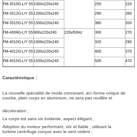
FM-3510G-L/Y S5
1000x220x240
250
220
FM-3512G-L/Y S5
1200x220x240
290
260
FM-3515G-L/Y S5
1500x220x240
380
350
FM-4009G-L/Y S5
900x220x240
220v/50Hz
300
270
FM-4010G-L/Y S5
1000x220x240
320
290
FM-4012G-L/Y S5
1200x220x240
400
370
FM-4015G-L/Y S5
1500x220x240
500
470
Caractéristique :
La nouvelle spécialité de mode concevant, arc-forme unique de
courbe, plein corps en aluminium, ne sera pas rouillée et
décoloration ;
Le corps est sans vis évidente, aspect élégant ;
Adoption du moteur performant, sûr et fiable ; utilisant la
turbine centrifuge conçue avec le vent violent ;