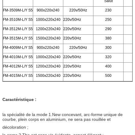
Salut
FM-3509M-L/Y S5
900x220x240
220v/50Hz
230
FM-3510M-L/Y S5
1000x220x240
220v/50Hz
250
FM-3512M-L/Y S5
1200x220x240
220v/50Hz
290
FM-3515M-L/Y S5
1500x220x240
220v/50Hz
380
FM-4009M-L/Y S5
900x220x240
220v/50Hz
300
FM-4010M-L/Y S5
1000x220x240
220v/50Hz
320
FM-4012M-L/Y S5
1200x220x240
220v/50Hz
400
FM-4015M-L/Y S5
1500x220x240
220v/50Hz
500
Caractéristique :
la spécialité de la mode 1.New concevant, arc-forme unique de
courbe, plein corps en aluminium, ne sera pas rouillée et
décoloration ;
le corps 2.The est sans vis évidente, aspect élégant ;