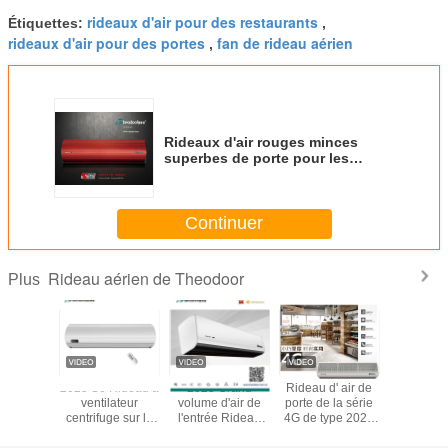
rideaux d'air pour des restaurants
Étiquettes:
,
rideaux d'air pour des portes
fan de rideau aérien
,
Rideaux d'air rouges minces
superbes de porte pour les
centres commerciaux à grande
échelle 220v-50/60Hz
Continuer
Rideau aérien de Theodoor
Plus
érien de
2025 S6 Rideau à
2025 Grand
Rideau d' air de
Façonn
rte
ventilateur
volume d'air de
porte de la série
rideau aé
lement
centrifuge sur la
l'entrée Rideau
4G de type 2025
Theodoo
rsal de
porte 0,9m/ 1m/
d'air pour la porte
pour boulangerie,
longueurs
 de la
1,2m/ 1,5m/ 1,8m/
Dans le
centre
refroidi