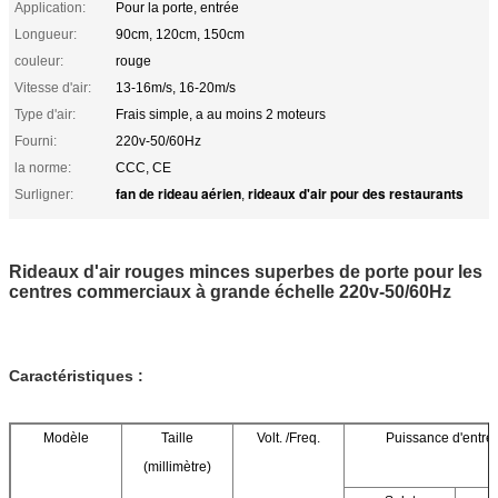
Application:
Pour la porte, entrée
Longueur:
90cm, 120cm, 150cm
couleur:
rouge
Vitesse d'air:
13-16m/s, 16-20m/s
Type d'air:
Frais simple, a au moins 2 moteurs
Fourni:
220v-50/60Hz
la norme:
CCC, CE
fan de rideau aérien
rideaux d'air pour des restaurants
Surligner:
,
Rideaux d'air rouges minces superbes de porte pour les
centres commerciaux à grande échelle 220v-50/60Hz
Caractéristiques :
Modèle
Taille
Volt. /Freq.
Puissance d'entré
(millimètre)