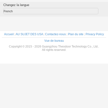
on 6G de
2m Pour la salle
ventilateur
commercial,
commerc
Changez la langue
avec à
de climatisation
centrifuge à haute
restaurant
rideau a
mmande
Économie
vitesse de l'air
French
d'énergie AC
Accueil
|
AU SUJET DES USA
|
Contactez-nous
|
Plan du site
|
Privacy Policy
Vue de bureau
Copyright © 2015 - 2026 Guangzhou Theodoor Technology Co., Ltd..
All rights reserved.