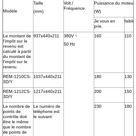
Taille
Volt./
Puissance du moteur
Fréquence.
Modèle
(mm)
(W)
Je vous en
faible
prie.
Le montant de
937x440x211
380V ~
160
110
l'impôt sur le
50 Hz
revenu est
calculé à partir
du montant de
l'impôt sur le
revenu.
REM-1210CS-
1037x440x211
180
130
3D/Y
REM-1212CS-
1217x440x211
200
150
3D/Y
Le nombre de
Le numéro de
230
180
points de
téléphone est
contrôle doit
le suivant:
être le même
que le nombre
de points de