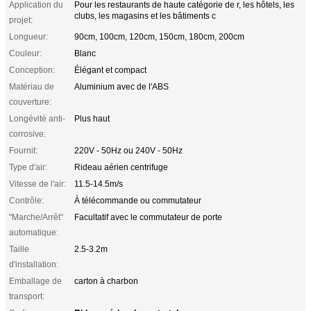
Application du
Pour les restaurants de haute catégorie de r, les hôtels, les
clubs, les magasins et les bâtiments c
projet:
Longueur:
90cm, 100cm, 120cm, 150cm, 180cm, 200cm
Couleur:
Blanc
Conception:
Élégant et compact
Matériau de
Aluminium avec de l'ABS
couverture:
Longévité anti-
Plus haut
corrosive:
Fournit:
220V - 50Hz ou 240V - 50Hz
Type d'air:
Rideau aérien centrifuge
Vitesse de l'air:
11.5-14.5m/s
Contrôle:
À télécommande ou commutateur
"Marche/Arrêt"
Facultatif avec le commutateur de porte
automatique:
Taille
2.5-3.2m
d'installation:
Emballage de
carton à charbon
transport: