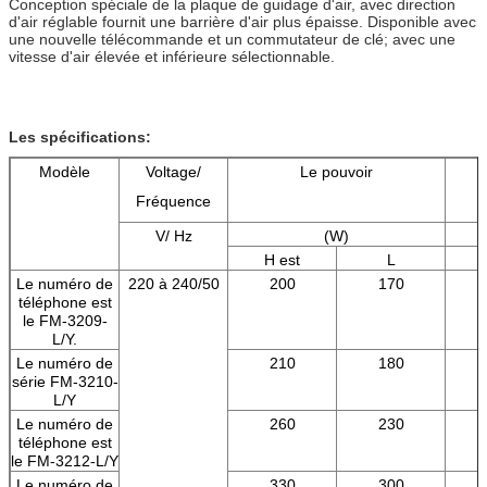
Conception spéciale de la plaque de guidage d'air, avec direction
d'air réglable fournit une barrière d'air plus épaisse. Disponible avec
une nouvelle télécommande et un commutateur de clé; avec une
vitesse d'air élevée et inférieure sélectionnable.
Les spécifications:
Modèle
Voltage/
Le pouvoir
Fréquence
V/ Hz
(W)
H est
L
Le numéro de
220 à 240/50
200
170
téléphone est
le FM-3209-
L/Y.
Le numéro de
210
180
série FM-3210-
L/Y
Le numéro de
260
230
téléphone est
le FM-3212-L/Y
Le numéro de
330
300