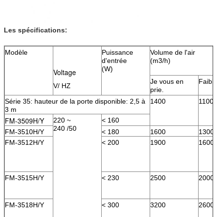
Les spécifications:
Modèle
Puissance
Volume de l'air
d'entrée
(m3/h)
(W)
Voltage
Je vous en
Faibl
V/ HZ
prie.
Série 35: hauteur de la porte disponible: 2,5 à
1400
1100
3 m
FM-3509H/Y
220 ~
< 160
240 /50
FM-3510H/Y
< 180
1600
1300
FM-3512H/Y
< 200
1900
1600
FM-3515H/Y
< 230
2500
2000
FM-3518H/Y
< 300
3200
2600