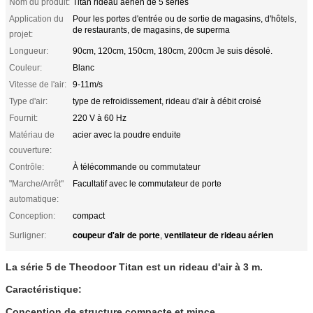
Nom du produit:
Titan rideau aérien de 5 séries
Application du
Pour les portes d'entrée ou de sortie de magasins, d'hôtels,
de restaurants, de magasins, de superma
projet:
Longueur:
90cm, 120cm, 150cm, 180cm, 200cm Je suis désolé.
Couleur:
Blanc
Vitesse de l'air:
9-11m/s
Type d'air:
type de refroidissement, rideau d'air à débit croisé
Fournit:
220 V à 60 Hz
Matériau de
acier avec la poudre enduite
couverture:
Contrôle:
À télécommande ou commutateur
"Marche/Arrêt"
Facultatif avec le commutateur de porte
automatique:
Conception:
compact
coupeur d'air de porte
ventilateur de rideau aérien
Surligner:
,
La série 5 de Theodoor Titan est un rideau d'air à 3 m.
Caractéristique:
Conception de structure compacte et mince