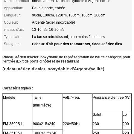
Nom de produit:
rideau aérien d'acier inoxydable d'Argent-facilité
Application:
Pour la porte, entrée
Longueur:
90cm, 100cm, 120cm, 150cm, 180cm, 200cm
Couleur:
Argenté (acier inoxydable)
vitesse d'air:
13-16m/s, 16-20m/s
Type d'air:
La fan se refroidissant, a au moins 2 moteurs
rideaux d'air pour des restaurants
rideau aérien 6kw
Surligner:
,
Rideau aérien d'acier inoxydable de représentation de haute catégorie pour
l'entrée /Exit de porte d'hôtel et de restaurant
(rideau aérien d'acier inoxydable d'Argent-facilité)
Caractéristiques :
Modèle
Taille
Volt. /Freq.
Puissance d'entrée (W)
(millimètre)
Salut
Lo
FM-3509S-L
900x215x240
220v/50Hz
230
200
FM-3510S-L
1000x215x240
250
220