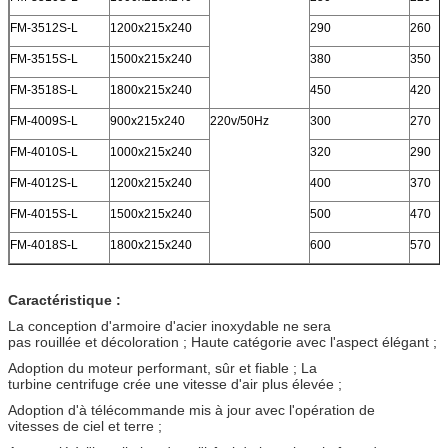
FM-3512S-L
1200x215x240
290
260
FM-3515S-L
1500x215x240
380
350
FM-3518S-L
1800x215x240
450
420
FM-4009S-L
900x215x240
220v/50Hz
300
270
FM-4010S-L
1000x215x240
320
290
FM-4012S-L
1200x215x240
400
370
FM-4015S-L
1500x215x240
500
470
FM-4018S-L
1800x215x240
600
570
Caractéristique :
La conception d'armoire d'acier inoxydable ne sera
pas rouillée et décoloration ; Haute catégorie avec l'aspect élégant ;
Adoption du moteur performant, sûr et fiable ; La
turbine centrifuge crée une vitesse d'air plus élevée ;
Adoption d'à télécommande mis à jour avec l'opération de
vitesses de ciel et terre ;