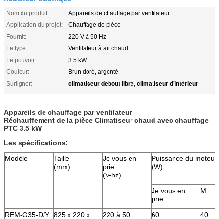
Nom du produit:
Appareils de chauffage par ventilateur
Application du projet:
Chauffage de pièce
Fournit:
220 V à 50 Hz
Le type:
Ventilateur à air chaud
Le pouvoir:
3.5 kW
Couleur:
Brun doré, argenté
climatiseur debout libre
climatiseur d'intérieur
Surligner:
,
Appareils de chauffage par ventilateur
Réchauffement de la pièce Climatiseur chaud avec chauffage
PTC 3,5 kW
Les spécifications:
Modèle
Taille
Je vous en
Puissance du moteur
(mm)
prie.
(W)
(V-hz)
Je vous en
M
prie.
REM-G35-D/Y
825 x 220 x
220 à 50
60
40