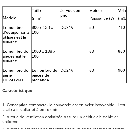
Taille
Je vous en
Moteur
Volume
prie.
Modèle
(mm)
Puissance (W)
(m3/h
Le nombre
800 x 138 x
DC24V
50
710
d'équipements
100
utilisés est le
suivant:
Le nombre de
1000 x 138 x
53
850
sièges est le
100
suivant:
Le numéro de
Le nombre de
DC24V
58
900
série
pièces de
DC2412M1
rechange
Caractéristique
1. Conception compacte- le couvercle est en acier inoxydable. Il est
facile à installer et à entretenir.
2La roue de ventilation optimisée assure un débit d'air stable et
uniforme.
3Le moteur est conçu de manière fiable, avec un protecteur contre