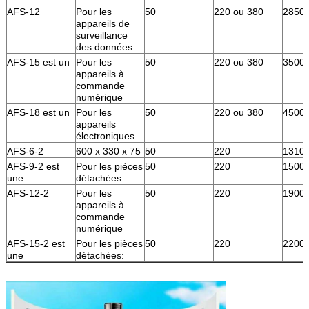
AFS-12
Pour les
50
220 ou 380
2850
appareils de
surveillance
des données
AFS-15 est un
Pour les
50
220 ou 380
3500
appareils à
commande
numérique
AFS-18 est un
Pour les
50
220 ou 380
4500
appareils
électroniques
AFS-6-2
600 x 330 x 75
50
220
1310
AFS-9-2 est
Pour les pièces
50
220
1500
une
détachées:
AFS-12-2
Pour les
50
220
1900
appareils à
commande
numérique
AFS-15-2 est
Pour les pièces
50
220
2200
une
détachées: