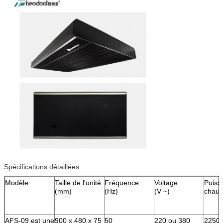
Spécifications détaillées
Modèle
Taille de l'unité
Fréquence
Voltage
Puiss
(mm)
(Hz)
(V ~)
chauf
AFS-09 est une
900 x 480 x 75
50
220 ou 380
2250