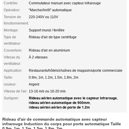
Contrôle:
Commutateur manuel avec capteur infrarouge
Opération:
"Marche/Arrêt" automatique
Tension de
220-240V ou 110V
fonctionnement:
Montage:
Support mural / fenêtre
Type de
Rideau d'air de type centrifuge
ventilateur:
Couverture:
Rideau d'air en aluminium
Vitesse du
À 2 vitesses
ventilateur:
Application:
Restaurants/hôtels/chaînes de magasins/porte commerciale
Taille:
0.9m, 1m, 1.2m, 1.5m, 1.8m, 2m
couleur:
Argent
Vitesse de l'air:
13-16 m/s ou 16-20 m/s
Rideau aérien automatique avec le capteur infrarouge
Surligner:
,
rideau aérien automatique de 900mm
,
rideau aérien aérien de porte de 1.2m
Rideau d'air de commande automatique avec capteur
infrarouge Induction du corps pour porte automatique Taille
0,9m, 1m, 1,2m, 1,5m, 1,8m, 2m